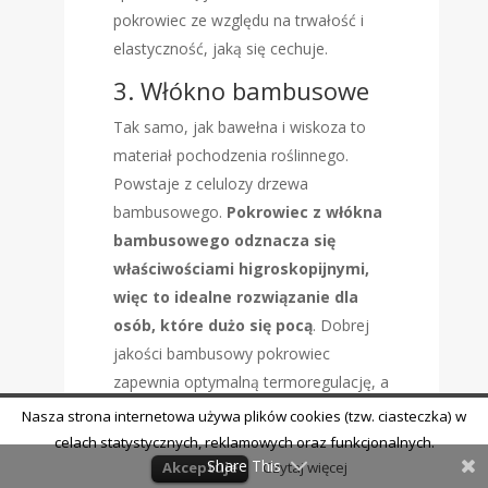
pokrowiec ze względu na trwałość i
elastyczność, jaką się cechuje.
3. Włókno bambusowe
Tak samo, jak bawełna i wiskoza to
materiał pochodzenia roślinnego.
Powstaje z celulozy drzewa
bambusowego.
Pokrowiec z włókna
bambusowego odznacza się
właściwościami higroskopijnymi,
więc to idealne rozwiązanie dla
osób, które dużo się pocą
. Dobrej
jakości bambusowy pokrowiec
zapewnia optymalną termoregulację, a
przy tym jest delikatny w dotyku.
Nasza strona internetowa używa plików cookies (tzw. ciasteczka) w
celach statystycznych, reklamowych oraz funkcjonalnych.
4. Tkanina
Share This
Akceptuje
Czytaj więcej
wodoodporna