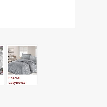
Pościel
satynowa
Darymex
160×200 wzór
21444/1