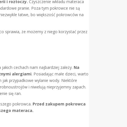
ii i roztoczy.
Czyszczenie wkładu materaca
andardowe pranie. Poza tym pokrowce nie są
st niezwykle łatwe, bo większość pokrowców na
co sprawia, że możemy z niego korzystać przez
a jakich cechach nam najbardziej zależy.
Na
żnymi alergiami
. Posiadając małe dzieci, warto
ch jak przypadkowe wylanie wody. Niektóre
robnoustrojów i niwelują nieprzyjemny zapach.
nie się ran.
naszego pokrowca.
Przed zakupem pokrowca
naszego materaca.