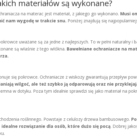
jakich materiałów są wykonane?
hraniacza na materac jest materiał, z jakiego go wykonano.
Musi on
wnić nam wygodę w trakcie snu.
Poniżej znajdują się najpopularniej
krowce uważane są za jedne z najlepszych. To w pełni naturalny i ba
ykonane są właśnie z tego włókna.
Bawełniane ochraniacze na mat
trza.
konuje się pokrowce. Ochraniacze z wiskozy gwarantują przepływ powi
niają wilgoć, ale też szybko ją odparowują oraz nie przyklejaj
yjemna w dotyku. Poza tym idealnie sprawdzi się jako materiał na pok
ochodzenia roślinnego. Powstaje z celulozy drzewa bambusowego.
Po
 idealne rozwiązanie dla osób, które dużo się pocą
. Dobrej jak
ku.