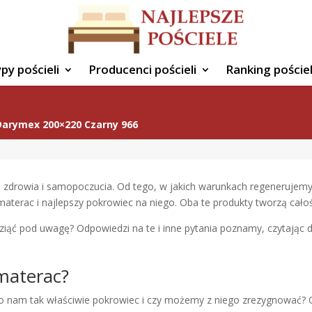
py pościeli
Producenci pościeli
Ranking pościel
Darymex 200×220 Czarny 966
 zdrowia i samopoczucia. Od tego, w jakich warunkach regenerujemy 
aterac i najlepszy pokrowiec na niego. Oba te produkty tworzą cało
wziąć pod uwagę? Odpowiedzi na te i inne pytania poznamy, czytając d
materac?
 nam tak właściwie pokrowiec i czy możemy z niego zrezygnować? Ot