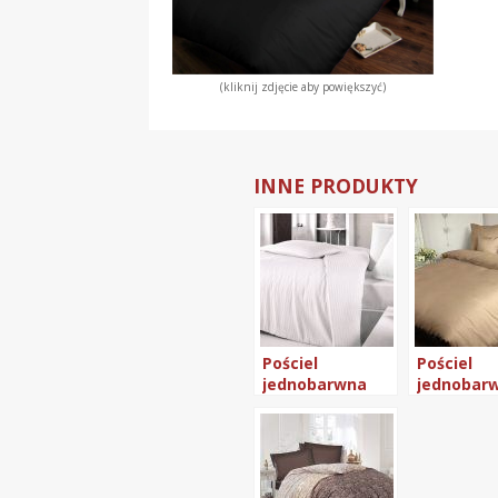
(kliknij zdjęcie aby powiększyć)
INNE PRODUKTY
Pościel
Pościel
jednobarwna
jednobar
satynowa
satynowa
Darymex
Darymex
200×220 Cizgili
160×200 