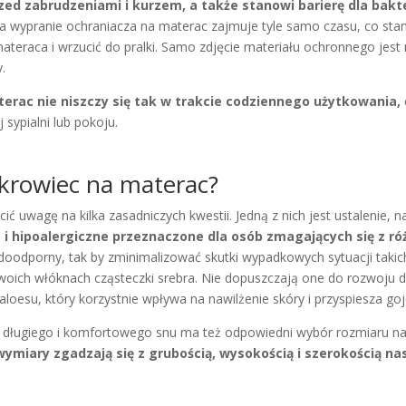
d zabrudzeniami i kurzem, a także stanowi barierę dla bakter
 a wypranie ochraniacza na materac zajmuje tyle samo czasu, co st
z materaca i wrzucić do pralki. Samo zdjęcie materiału ochronnego je
y.
erac nie niszczy się tak w trakcie codziennego użytkowania,
j sypialni lub pokoju.
krowiec na materac?
 uwagę na kilka zasadniczych kwestii. Jedną z nich jest ustalenie, n
i hipoalergiczne przeznaczone dla osób zmagających się z ró
doodporny, tak by zminimalizować skutki wypadkowych sytuacji taki
oich włóknach cząsteczki srebra. Nie dopuszczają one do rozwoju d
oesu, który korzystnie wpływa na nawilżenie skóry i przyspiesza goje
a długiego i komfortowego snu ma też odpowiedni wybór rozmiaru 
wymiary zgadzają się z grubością, wysokością i szerokością 