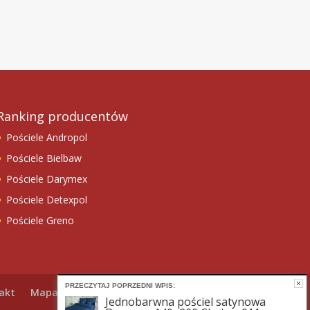
Ranking producentów
Pościele Andropol
Pościele Bielbaw
Pościele Darymex
Pościele Detexpol
Pościele Greno
PRZECZYTAJ POPRZEDNI WPIS:
akt
Mapa strony
Jednobarwna pościel satynowa