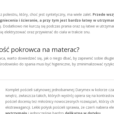
poliestru, który, choć jest syntetyczny, ma wiele zalet.
Przede wsz
niecenia i ścieranie, a przy tym jest bardzo łatwy w utrzymani
ę. Dodatkowo nie kurczą się podczas prania oraz są łatwe w utrzyman
ię elektryzować oraz przywierać do ciała w trakcie snu.
stość pokrowca na materac?
a, warto dowiedzieć się, jak o niego dbać, by zapewnić sobie długi
środowisko do spania musi być higieniczne, by zminimalizować ryzyk
Komplet pościeli satynowej jednobarwnej Darymex w kolorze cza
wnętrz, zwłaszcza takich, których wystrój opiera się na kontrast
pościel docenią też miłośnicy nowoczesnych rozwiązań, którzy c
ekstrawagancji. Lekki połysk pościeli sprawia, że czerń nabiera e
wytrzymała
i jednocześnie bardzo
delikatna w dotyku
.