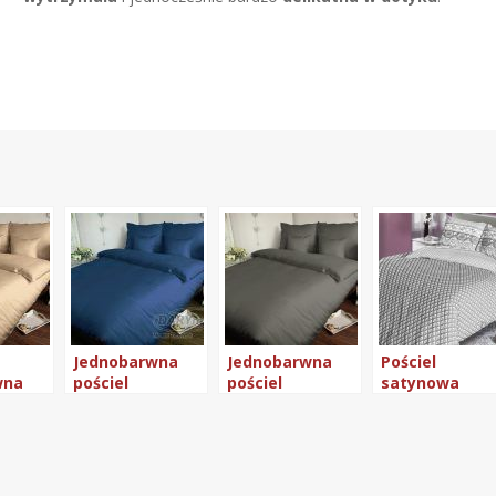
Jednobarwna
Jednobarwna
Pościel
wna
pościel
pościel
satynowa
satynowa
satynowa
Darymex
Darymex
Darymex
160×200 wzór
Carmen
140×200 Chaber
160×200 Jasny
21439/2
011
szary 037