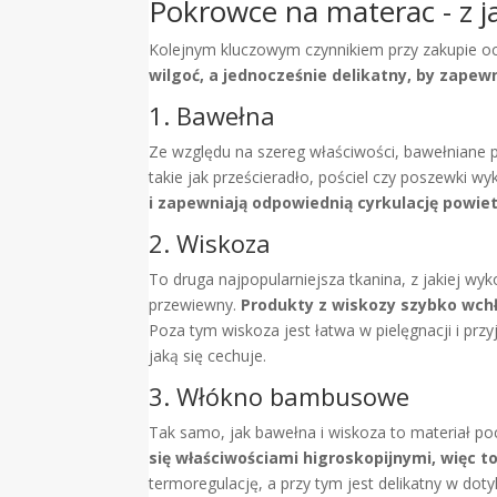
Pokrowce na materac - z 
Kolejnym kluczowym czynnikiem przy zakupie oc
wilgoć, a jednocześnie delikatny, by zape
1. Bawełna
Ze względu na szereg właściwości, bawełniane po
takie jak prześcieradło, pościel czy poszewki w
i zapewniają odpowiednią cyrkulację powie
2. Wiskoza
To druga najpopularniejsza tkanina, z jakiej wy
przewiewny.
Produkty z wiskozy szybko wchła
Poza tym wiskoza jest łatwa w pielęgnacji i prz
jaką się cechuje.
3. Włókno bambusowe
Tak samo, jak bawełna i wiskoza to materiał p
się właściwościami higroskopijnymi, więc to
termoregulację, a przy tym jest delikatny w doty